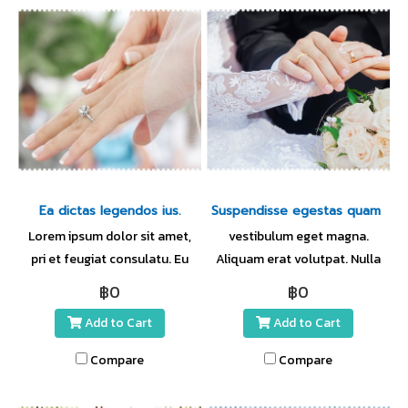
Ea dictas legendos ius.
Suspendisse egestas quam nec
Lorem ipsum dolor sit amet,
vestibulum eget magna.
pri et feugiat consulatu. Eu
Aliquam erat volutpat. Nulla
per ceteros platonem. Ea
augue eros, tempor ut massa
฿0
฿0
dictas legendos ius. At adhuc
sed, porta blandit ante. Sed in
Add to Cart
Add to Cart
solum has. Nec at harum
nibh lectus. Morbi hendrerit
euripidis, habeo elitr
sapien vel enim
Compare
Compare
patrioque ne mel. Mei probo
mattis.Aliquam erat volutpat.
oportere posidonium in, has
Nulla augue eros.Maecenas